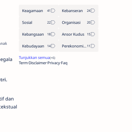
Keagamaan
Kebanseran
Sosial
Organisasi
Kebangsaan
Ansor Kudus
anak
Kebudayaan
Perekonomian
segala
Term
Disclaimer
Privacy
Faq
ri.
if dan
ekstual