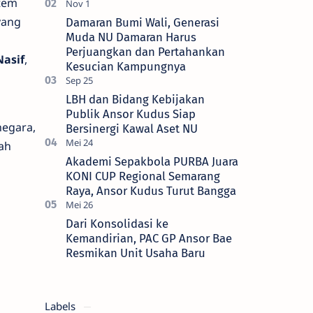
stem
masa khidmat 2026–2029 di bawah
kepemimpinan Agung Widodo. Prosesi
yang
Damaran Bumi Wali, Generasi
pelant…
Muda NU Damaran Harus
Perjuangkan dan Pertahankan
Nasif
,
Kesucian Kampungnya
LBH dan Bidang Kebijakan
Publik Ansor Kudus Siap
negara,
Bersinergi Kawal Aset NU
ah
Akademi Sepakbola PURBA Juara
KONI CUP Regional Semarang
Raya, Ansor Kudus Turut Bangga
Dari Konsolidasi ke
Kemandirian, PAC GP Ansor Bae
Resmikan Unit Usaha Baru
Labels