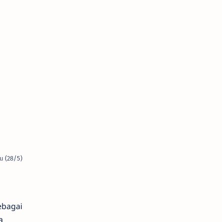
u (28/5)
ebagai
a