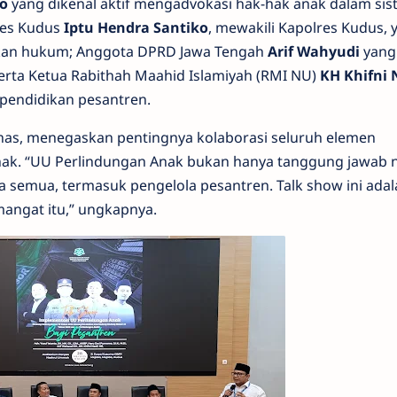
o
yang dikenal aktif mengadvokasi hak-hak anak dalam si
res Kudus
Iptu Hendra Santiko
, mewakili Kapolres Kudus, 
kan hukum; Anggota DPRD Jawa Tengah
Arif Wahyudi
yang
erta Ketua Rabithah Maahid Islamiyah (RMI NU)
KH Khifni 
pendidikan pesantren.
Anas, menegaskan pentingnya kolaborasi seluruh elemen
ak. “UU Perlindungan Anak bukan hanya tanggung jawab 
a semua, termasuk pengelola pesantren. Talk show ini adal
ngat itu,” ungkapnya.