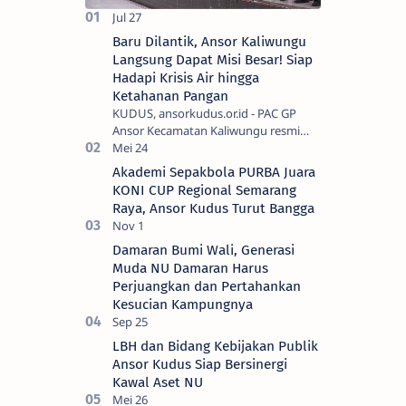
Baru Dilantik, Ansor Kaliwungu
Langsung Dapat Misi Besar! Siap
Hadapi Krisis Air hingga
Ketahanan Pangan
KUDUS, ansorkudus.or.id - PAC GP
Ansor Kecamatan Kaliwungu resmi
memulai masa khidmat 2026–2029 di
bawah kepemimpinan Agung Widodo.
Akademi Sepakbola PURBA Juara
Prosesi pelant…
KONI CUP Regional Semarang
Raya, Ansor Kudus Turut Bangga
Damaran Bumi Wali, Generasi
Muda NU Damaran Harus
Perjuangkan dan Pertahankan
Kesucian Kampungnya
LBH dan Bidang Kebijakan Publik
Ansor Kudus Siap Bersinergi
Kawal Aset NU