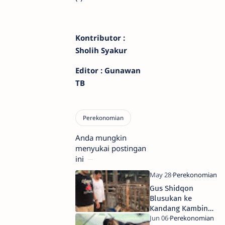
Kontributor :
Sholih Syakur
Editor : Gunawan
TB
Anda mungkin
menyukai postingan
ini
Gus Shidqon
Blusukan ke
Kandang Kambing,
Buka Peluang