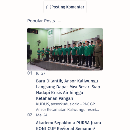
Nyai Mangu
Popular Posts
Baru Dilantik, Ansor Kaliwungu
Langsung Dapat Misi Besar! Siap
Hadapi Krisis Air hingga
Ketahanan Pangan
KUDUS, ansorkudus.or.id - PAC GP
Ansor Kecamatan Kaliwungu resmi
memulai masa khidmat 2026–2029 di
bawah kepemimpinan Agung Widodo.
Akademi Sepakbola PURBA Juara
Prosesi pelant…
KONI CUP Regional Semarang