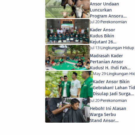
Usaha Baru Bareng
Ansor Undaan
Banser
Luncurkan
Program Ansoruna
Farm! Simak
Penjelasannya!
Kader Ansor
Kudus Bikin
Kejutan! 26
Penggali Kubur
Desa Bae Terima
Madrasah Kader
Bantuan
Pertanian Ansor
Budidaya Entok
Kudus! H. Ihdi Fahmi
Bongkar Tips
Berkebun Durian
Kader Ansor Bikin
Gebrakan! Lahan Ti
Disulap Jadi Surga
Pertanian Modern
Heboh! Ini Alasan
Warga Serbu
Stand Ansor
Pasuruhan Kidul
di Expo Mbah