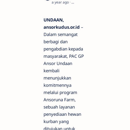
a year ago
1
UNDAAN,
ansorkudus.or.id
–
Dalam semangat
berbagi dan
pengabdian kepada
masyarakat, PAC GP
Ansor Undaan
kembali
menunjukkan
komitmennya
melalui program
Ansoruna Farm,
sebuah layanan
penyediaan hewan
kurban yang
ditujukan untuk