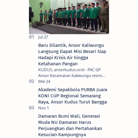
Baru Dilantik, Ansor Kaliwungu
Langsung Dapat Misi Besar! Siap
Hadapi Krisis Air hingga
Ketahanan Pangan
KUDUS, ansorkudus.or.id - PAC GP
Ansor Kecamatan Kaliwungu resmi
memulai masa khidmat 2026–2029 di
bawah kepemimpinan Agung Widodo.
Akademi Sepakbola PURBA Juara
Prosesi pelant…
KONI CUP Regional Semarang
Raya, Ansor Kudus Turut Bangga
Damaran Bumi Wali, Generasi
Muda NU Damaran Harus
Perjuangkan dan Pertahankan
Kesucian Kampungnya