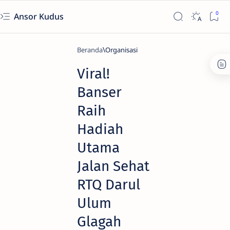
Ansor Kudus
Beranda
Organisasi
Viral!
Banser
Raih
Hadiah
Utama
Jalan Sehat
RTQ Darul
Ulum
Glagah