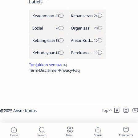
Labels
Keagamaan
Kebanseran
Sosial
Organisasi
Kebangsaan
Ansor Kudus
Kebudayaan
Perekonomian
Term
Disclaimer
Privacy
Faq
@2025 Ansor Kudus